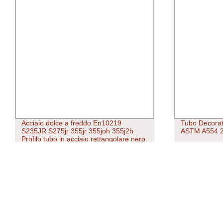
Acciaio dolce a freddo En10219
Tubo Decorati
S235JR S275jr 355jr 355joh 355j2h
ASTM A554 2
Profilo tubo in acciaio rettangolare nero
o zincato/ tubo in acciaio quadrato
Profilo per l&prime;edificio