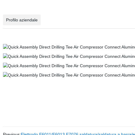
Profilo aziendale
Previous:
Elettrodo E6011/E6013 E7076 saldatura/saldatura a barra/el