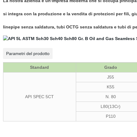
La nostra azienda è un'impresa moderna che si occupa principalm
si integra con la produzione e la vendita di protezioni per fili, gi
linepipe senza saldatura, tubi OCTG senza saldatura e tubi di per
Parametri del prodotto
Standard
Grado
J55
K55
API SPEC 5CT
N. 80
L80(13Cr)
P110