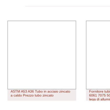
ASTM A53 A36 Tubo in acciaio zincato
Fornitore tub
a caldo Prezzo tubo zincato
6061 7075 5
lega di allumi
tubo/tubo rot
anodizzato