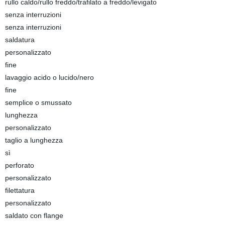
rullo caldo/rullo freddo/trafilato a freddo/levigato
senza interruzioni
senza interruzioni
saldatura
personalizzato
fine
lavaggio acido o lucido/nero
fine
semplice o smussato
lunghezza
personalizzato
taglio a lunghezza
sì
perforato
personalizzato
filettatura
personalizzato
saldato con flange