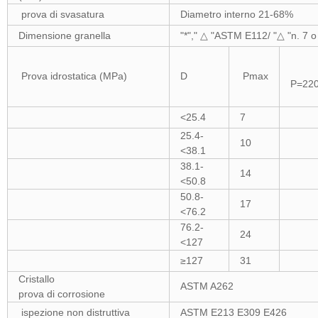
prova di svasatura
Diametro interno 21-68%
Dimensione granella
"*"," △ "ASTM E112/ "△ "n. 7 o 
Prova idrostatica (MPa)
D
Pmax
P=220
<25.4
7
25.4-
10
<38.1
38.1-
14
<50.8
50.8-
17
<76.2
76.2-
24
<127
≥127
31
Cristallo
ASTM A262
prova di corrosione
ispezione non distruttiva
ASTM E213 E309 E426