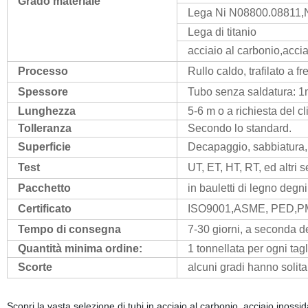
Grado materiale
Lega Ni N08800.08811
Lega di titanio
acciaio al carbonio,accia
Processo
Rullo caldo, trafilato a f
Spessore
Tubo senza saldatura: 
Lunghezza
5-6 m o a richiesta del c
Tolleranza
Secondo lo standard.
Superficie
Decapaggio, sabbiatura,
Test
UT, ET, HT, RT, ed altri 
Pacchetto
in bauletti di legno degni
Certificato
ISO9001,ASME, PED,P
Tempo di consegna
7-30 giorni, a seconda de
Quantità minima ordine:
1 tonnellata per ogni tagl
Scorte
alcuni gradi hanno solit
Scopri la vasta selezione di tubi in acciaio al carbonio, acciaio i