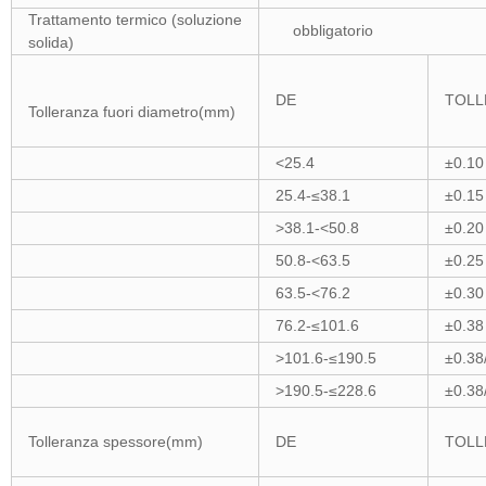
Trattamento termico (soluzione
obbligatorio
solida)
DE
TOLL
Tolleranza fuori diametro(mm)
<25.4
±0.10
25.4-≤38.1
±0.15
>38.1-<50.8
±0.20
50.8-<63.5
±0.25
63.5-<76.2
±0.30
76.2-≤101.6
±0.38
>101.6-≤190.5
±0.38
>190.5-≤228.6
±0.38
Tolleranza spessore(mm)
DE
TOLL