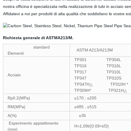
nostra officina è specializzata nella realizzazione di tubi in acciaio 
Affidatevi a noi per prodotti di alta qualità che soddisfano le vostre e
Richiesta generale di ASTMA213/M.
standard
ASTM A213/A213M
Elementi
TP301 TP304L
TP316 TP316L
TP317 TP310L
Acciaio
TP347 TP310S
TP347H△ TP310H *
TP309H* TP321H△
Rp0.2(MPa)
≥170 ; ≥205
RM(MPa)
≥485 ; ≥515
A(%)
≥35
Esperimento appiattimento
H=1,09t/(0.09+t/D)
(mm)